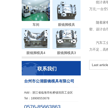
统计表明，家
万元;一台空
随着家电市
车间
眼镜脚模具
密、设计合
汽车工业近
力不足，高
眼镜脚模具4
眼镜脚模具3
Last artic
联系我们
台州市公清眼镜模具有限公司
Add：浙江省临海市杜桥镇坦田工业区
Tel：18906553678
0576-85663863